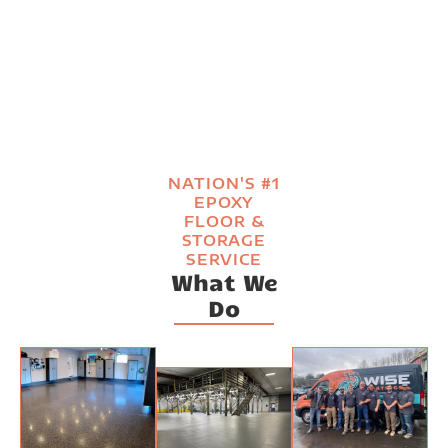
purpose-driven prospects to join the Wise
by consistent updates and enhancements.
Boni
Willkommensbonus,
und Live-Dealer-Spielen
Coatings family.
Benutzeroberfläche
Intuitiv und einfach zu
Extensive Game Library
wöchentliche Angebote und
Bonusangebote
Großzügige Willkommens- und
Características del Eurogold Casino
Mostbet: Eğlenceli ve Güvenilir Oyun
navigieren
Willkommen in der aufregenden Welt des
Treueprämien
Lucrative Loyalty Programs
Treueboni
Hoy exploraremos las emocionantes
Deneyimi
N1 Casino
Spieleauswahl
Slots, Tischspiele, Live-
Zahlungsmethoden
Kreditkarten, E-Wallets,
características que ofrece Eurogold Casino.
Sicherheit
Modernste
Mostbet, çevrimiçi oyun ve bahis
Das N1 Casino ist bekannt für seine
Casino
Efficient Payment Methods
Banküberweisungen
Verschlüsselungstechnologie
Este casino en línea es conocido por
dünyasında heyecan verici bir seçenek
umfangreiche Sammlung von Spielen und
Kundensupport
24/7 Unterstützung über
Advanced Security Protocols
NATION'S #1
Hervorzuheben sind auch die klaren und praktischen
proporcionar una experiencia de juego
sunmaktadır. Türkiye’deki kullanıcılar için,
einzigartigen Features. Wenn Sie ein Fan
Live-Chat und E-Mail
EPOXY
Ob Sie ein erfahrener Spieler sind oder gerade erst in
Anleitungen zu jedem der enthaltenen Spiele, sodass
FLOOR &
Interactive Gameplay Options
excepcional, que se ha convertido en un
mostbet az platformu üzerinden kolay
von Casino-Spielen sind, bietet das
STORAGE
die Welt der Online-Casinos einsteigen, die Plattform
selbst Anfänger keine Schwierigkeiten haben
Für Spieler, die regelmäßig auf der Plattform sind,
SERVICE
favorito entre los entusiastas del juego.
erişim sağlamak mümkündür. Site, kullanıcı
N1Casino eine herausragende Auswahl an
bietet einen sicheren Raum, in dem Sie sich entfalten
werden, den Einstieg zu schaffen. Das Setzen von
What We
As an emerging leader in game mania, Gamemania is
bietet N1bet ein Treueprogramm, das attraktive
können. Die Kombination aus Spielauswahl,
Una de las cosas que más aprecian los
dostu arayüzü ve geniş oyun seçenekleri ile
Wettsummen bei den Spielen von Hitnspin ist
Slots, Tischspielen und Live-Dealer-
Do
dedicated to delivering an exceptional and immersive
Punkte und Prämien bereithält. Diese Punkte können
Sicherheitsmaßnahmen und Kundenorientierung
einfach und sicher, dank der zuverlässigen
usuarios es la facilidad del
registro en
dikkat çekmektedir. Bahis yaparken
Optionen. Die Plattform ist darauf
gaming experience. Dive in and explore what the
dann gegen Bargeld oder andere exklusive
macht Viggoslots zu einem der herausragenden
Zahlungsmethoden.
platform has in store for you.
Eurogold
, que garantiza un acceso rápido a
konforunuzu en üst düzeye çıkaracak
ausgelegt, Spielern das beste Spielerlebnis
Belohnungen eingetauscht werden, die das
Anbieter auf dem Markt.
Baccarat
Spielerlebnis weiterhin verbessern.
una amplia gama de juegos.
birçok özelliğe sahiptir. Mostbet’e giriş
zu bieten, dank ihrer benutzerfreundlichen
Einzahlungsmethoden: Kreditkarte,
Registrieren Sie sich und holen Sie sich den
Roulette
yapmak oldukça basittir ve hemen hemen
Oberfläche und attraktiven Boni.
Banküberweisung, E-Wallets
Características
Descripción
Willkommensbonus