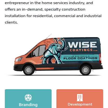
unvergesslichen Erlebnis. Das Online-Casino bietet
with countless platforms offering diverse
die das Beste aus Online-Casinospielen herausholen
entrepreneur in the home services industry, and
Plattformen, die Spielern in Deutschland aufregende
excitement.
dynamic gameplay.
and mobile. Frequent updates bring fresh titles. Ideal
Bangladesh. Interface is intuitive and reliable.
españoles. Pagos seguros y rápidos. Compatible con
eine umfangreiche Sammlung von Spielen, die
experiences. Among these,
Gamemania
stands out
möchten. In Deutschland erfreut sich Hitnspin einer
offers an in-demand, specialty construction
Möglichkeiten bieten, ihre Lieblingsspiele zu
for both beginners and pros.
todos los dispositivos.
speziell auf Ihre Vorlieben zugeschnitten sind. Die
for its comprehensive selection of games and
stetig wachsenden Beliebtheit, insbesondere durch
installation for residential, commercial and industrial
genießen. Die benutzerfreundliche Oberfläche und
Benutzeroberfläche ist intuitiv gestaltet, um Spielern
enticing bonuses. Whether you are a seasoned
seine außergewöhnlichen Angebote wie den
clients.
eine Vielzahl von Funktionen machen sie zu einer
aller Erfahrungsstufen eine reibungslose Navigation
player or a newbie, Gamemania provides a thrilling
Hitnspin 25€ Bonus, der neuen Spielern einen
beliebten Wahl unter den Spielern. Darüber hinaus
zu ermöglichen. Fetaures wie Live-Dealer-Spiele und
journey into the realm of virtual entertainment. With
fantastischen Start ermöglicht. Diese Plattform
gibt es bei
N1Bet
zahlreiche Boni und Promotionen,
die beeindruckende Grafik moderner Video-Slots
its origins in gamemania Kenya, this platform has
bietet nicht nur eine große Auswahl an Spielen,
die den Spielspaß erheblich steigern. Bei N1bet
machen Viggoslots Casino zur ersten Wahl für viele
grown into a household name, proving to be a
sondern überzeugt auch durch ihre
finden Sie eine beeindruckende Auswahl an Spielen,
Spieler in Deutschland. Die Sicherheit steht an erster
promising choice for those seeking excitement and
benutzerfreundliche Oberfläche und attraktive
die sowohl für Anfänger als auch für erfahrene
Stelle und alle Transaktionen sind mit der neuesten
reward. Gamemania.co.ke is not just about games;
Grafiken. Die Atmosphäre im Hitnspin casino ist
Spieler ideal sind. Die Plattform bietet klassische
Verschlüsselungstechnologie gesichert. Spieler
it’s about creating an ecosystem where players can
einzigartig und zieht sowohl Neueinsteiger als auch
Casinospiele, Live-Dealer-Erfahrungen und
schätzen auch die Vielfalt der verfügbaren Spiele, die
thrive and compete globally. From its robust
erfahrene Spieler an. Herzstück des Casinos sind die
innovative Spielautomaten mit atemberaubenden
kontinuierlich erweitert wird, um für jeden
interface to user-centric features, gamemania.co.ke
Slots, aber auch klassische Tischspiele wie Roulette,
Grafiken. Kunden können zwischen verschiedenen
Geschmack etwas zu bieten. Bonusse spielen bei
has got you covered. Highlights such as live dealer
Blackjack und Poker sind in einer erlesenen Auswahl
Zahlungsoptionen wählen, die sicher und zuverlässig
Viggoslots eine zentrale Rolle. Neue Spieler werden
games, progressive jackpots, and a wide array of
vorhanden. Es ist der ideale Ort für Spieler, die eine
sind. Das N1bet Casino bietet spannende Aktionen
mit großzügigen Willkommensboni belohnt,
slots define game mania’s unique offering, appealing
Mischung aus Spaß und Spannung suchen. Ein
und Boni, die kontinuierlich aktualisiert werden, um
Branding
Development
während Bestandskunden von laufenden
to enthusiasts across the globe.
weiteres Highlight der Plattform sind die
den Spielern die besten Angebote zu bieten.