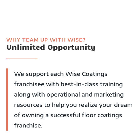
Juegos de mesa como Blackjack y
Boni
Willkommensboni,
korunması ve işlemlerinin güvenli bir
Ruleta
Freispiele, und
şekilde gerçekleştirilmesi konusunda
Promotionen
garanti altındadırlar.
Casino en vivo con crupieres reales
Hızlı ve Güvenli Ödeme Seçenekleri
Kundensupport
24/7 Support über Live-
WHY TEAM UP WITH WISE?
Video póker y otras especialidades
Unlimited Opportunity
Chat und E-Mail
24/7 Müşteri Desteği
El eurogold prihlasenie es un proceso
Die Webseite des
N1 Casino
ist sowohl auf
Cazip Promosyonlar ve Kampanyalar
sencillo y directo que lleva a los jugadores
We support each Wise Coatings
dem Desktop als auch auf mobilen Geräten
rápidamente a la acción. Los jugadores
franchisee with best-in-class training
Geniş Dil Seçenekleri
zugänglich. Dank seiner responsiven
continúan eligiendo este casino no solo por
along with operational and marketing
Gestaltung können Spieler von überall aus
Eşsiz Kullanıcı Deneyimi
la diversidad de su catálogo de juegos, sino
resources to help you realize your dream
auf die volle Spielauswahl zugreifen.
también por el nivel de seguridad que
of owning a successful floor coatings
Mostbet giriş sürecinin rahatlığı,
promete a través de su tecnología
franchise.
Ein sicheres und faires Spielerlebnis wird im
kullanıcıların vakit kaybı yaşamadan
avanzada de encriptación. Finalmente, la
Erleben Sie den Nervenkitzel von Pistolo
N1Casino ebenfalls großgeschrieben. Das