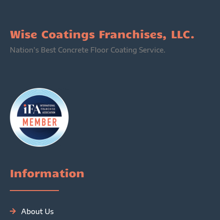
Das Pistolo Casino ist auch für seine
Sicherheitsmaßnahmen bekannt, die den
Wise Coatings Franchises, LLC.
Schutz Ihrer persönlichen und
finanziellen Informationen
Nation’s Best Concrete Floor Coating Service.
gewährleisten. Ihre Daten sind durch
modernste
Verschlüsselungstechnologien gesichert.
Dies macht das Spielen bei Pistolo nicht
nur spannend, sondern auch sicher.
Information
About Us