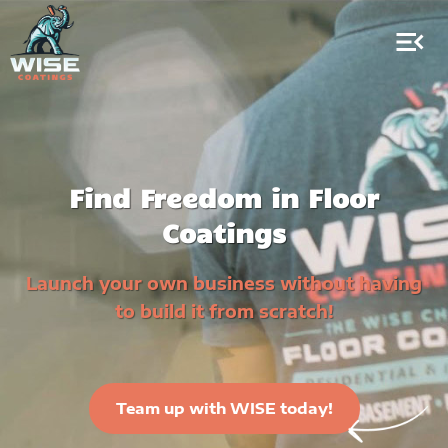
Skip
to
content
Find Freedom in Floor
Coatings
Launch your own business without having
to build it from scratch!
Team up with WISE today!