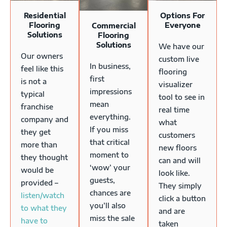
her cihazdan erişim sağlanabilir. Mobil
Slots
Kundenservice: Rund um die Uhr verfügbar
Residential
Options For
Bonos de
Los nuevos jugadores
Die Vielfalt im N1 Casino ist beeindruckend.
Wählen Sie Ihre bevorzugten Spiele aus der
cihazlar için mostbet indir seçeneği, oyun
Flooring
Everyone
Commercial
Solutions
bienvenida
pueden disfrutar de
Flooring
Poker
Bibliothek
Mobilfreundliche Website: Zugriff jederzeit und
Spieler können aus Hunderten von Spielen
keyfini her yerde yaşamak isteyenler için
Solutions
We have our
atractivos bonos de
überall
wählen, die von einigen der
Our owners
ideal bir çözümdür. Kullanıcılar, sunduğu
custom live
Blackjack
Nehmen Sie an wöchentlichen Turnieren teil
In business,
bienvenida.
feel like this
flooring
renommiertesten Softwareentwicklern der
cazip bonuslar ve promosyonlarla da oyun
Mit ständig neuen Spielen und Features bleibt das
first
is not a
visualizer
Verdienen Sie Treuepunkte und tauschen Sie
Mit all diesen fantastischen Funktionen und
Welt bereitgestellt werden. Das Casino
deneyimlerini artırabilirler. En seçkin
Erlebnis bei Viggoslots stets innovativ und
impressions
Variedad de
Amplias opciones de
typical
tool to see in
sie gegen Prämien ein
Vorteilen schafft Hitnspin eine unvergleichliche
mean
spannend. Wer auf der Suche nach einer
bietet nicht nur Klassiker, sondern auch die
franchise
oyunları denemek ve muhteşem kazanç
juegos
tragamonedas, juegos
real time
Spielerfahrung für alle Online-Casino-Enthusiasten.
everything.
umfassenden und sicheren Plattform ist, wird bei
company and
Genießen Sie den 24/7 Kundensupport bei
what
neuesten Veröffentlichungen. Ob Sie ein
şansını yakalamak için hemen
Mostbet
de mesa y casino en vivo.
Es lohnt sich, die Plattform zu erkunden und die
If you miss
they get
Viggoslots Casino sicherlich fündig.
customers
jedem Anliegen
Liebhaber von Bingo, Poker oder Roulette
Vielzahl der angebotenen Spiele und Boni zu nutzen,
platformunu ziyaret edebilirsiniz.
that critical
more than
new floors
Compatibilidad
Optimizado para
um das Beste aus Ihrem Spielerlebnis herauszuholen.
moment to
sind, das N1Casino erfüllt alle Wünsche von
they thought
can and will
Zusammengefasst bietet N1bet sowohl eine
Özellik
Açıklama
móvil
dispositivos móviles,
‘wow’ your
would be
Spielern mit unterschiedlichem Geschmack.
look like.
hervorragende Spielauswahl als auch einen
guests,
provided –
asegurando que puedas
They simply
Canlı Bahis
Spor etkinlikleri sırasında
außergewöhnlichen Service. Ob Sie nun nach einem
chances are
listen/watch
click a button
jugar sobre la marcha.
gelegentlichen Spiel oder nach einer dauerhaften
anlık bahis yapma imkanı.
Ein weiterer Vorteil des N1 Casino ist sein
you’ll also
to what they
and are
Plattform suchen, N1bet und das N1bet Casino
miss the sale
have to
großzügiges Bonusangebot. Das Casino
taken
Atención al
Soporte 24/7 disponible