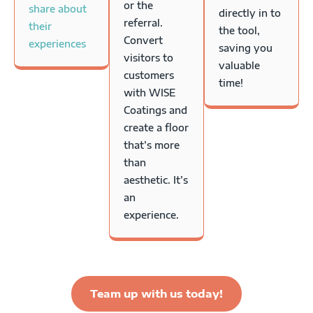
Bonuslar
Yeni kullanıcılar için hoş
können genau das bieten, was Sie brauchen.
or the
share about
directly in to
bietet regelmäßig Willkommensboni,
cliente
para resolver cualquier
referral.
geldin bonusları ve sadakat
their
the tool,
Freispiele und Promotionen an, die es den
Convert
consulta o problema.
experiences
ödülleri.
saving you
visitors to
Spielern ermöglichen, länger zu spielen und
valuable
customers
Kapsamlı
Klasik casinodan, modern
time!
ihre Gewinnchancen zu erhöhen. Besonders
El sitio
eurogold.sk
proporciona no solo
with WISE
Oyun
slotlara kadar geniş
neue Spieler können von einem
Coatings and
una experiencia de usuario intuitiva sino
Çeşitleri
seçenekler.
create a floor
Willkommensbonus profitieren, der einen
también diversas promociones y ofertas
that’s more
guten Start in die Casino-Welt sicherstellt.
Mobil
iOS ve Android için özel
continuas que mantienen a los jugadores
than
aesthetic. It’s
Uyumluluk
mobil uygulamalar.
entusiasmados. Entre las opciones de juego
an
Feature
Details
más populares se encuentran las
experience.
tragaperras, que vienen en múltiples temas
Bahis dünyasında güvenilir bir platform
Spielauswahl
Hunderte von Spielen
y estilos, satisfaciendo así todos los gustos.
arayanlar için Mostbet’in sunduğu güvenlik
inkl. Slots und
Tragamonedas clásicas
önlemleri ve ödeme yöntemleri büyük
Tischspiele
Team up with us today!
avantaj sağlar. Kullanıcılar, gizliliklerinin