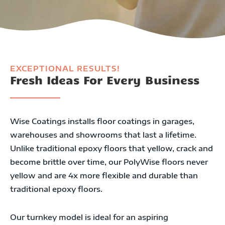
EXCEPTIONAL RESULTS!
Fresh Ideas For Every Business
Wise Coatings installs floor coatings in garages,
warehouses and showrooms that last a lifetime.
Unlike traditional epoxy floors that yellow, crack and
become brittle over time, our PolyWise floors never
yellow and are 4x more flexible and durable than
traditional epoxy floors.
Willkommen bei Viggoslots Casino
Discover the Thrill of Gamemania
Die Welt von Hitnspin Deutschland
Überblick über N1bet und N1bet Casino
Start your journey at
jugar gratis Ballonix
and then
Challenge your friends in
Ballonix
and show your
Get started with slots and tables at
vox casino
. The
Access your account easily at
jeetwin লগইন
. Login
Visita
spinrollz casino españa
para disfrutar de slots
Bei Viggoslots Casino wird jede Session zu einem
The world of online gaming has evolved significantly,
Hitnspin ist eine bemerkenswerte Plattform für alle,
Our turnkey model is ideal for an aspiring
N1bet und das N1bet Casino sind renommierte
advance to real challenges for even greater
skills in an engaging environment full of fun and
site delivers smooth performance on both desktop
page supports all devices. Perfect for players in
populares. Plataforma adaptada a jugadores