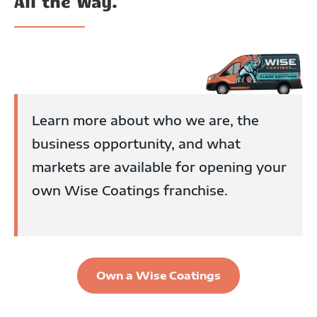
All the Way.
in die Spielwelt. Mit einem 100% Bonus
auf Ihre erste Einzahlung bis zu 500€
wird Ihr Einstieg doppelt so spannend.
Registrieren Sie sich und erstellen
Sie ein Konto.
Learn more about who we are, the
business opportunity, and what
Zahlen Sie den gewünschten
markets are available for opening your
Betrag ein.
own Wise Coatings franchise.
Nutzen Sie den
Willkommensbonus.
Own a Wise Coatings
Wählen Sie Ihre bevorzugten
Spiele.