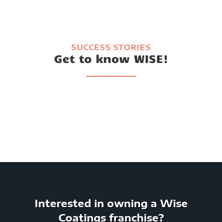
Spieler gerecht zu werden, machen es zu
Pistolo
bietet eine benutzerfreundliche
einem der führenden Online-Casinos im
Oberfläche und eine beeindruckende
deutschsprachigen Raum.
Vielfalt an Casinospielen. Egal, ob Sie
SUCCESS STORIES
Get to know WISE!
Kartenspiele, Spielautomaten oder
Vielfalt an Spielen
Wetten auf Sportarten bevorzugen,
Attraktive Boni
Pistolo Casino hat alles für Sie. Die
moderne Gestaltung der Website und
Benutzerfreundliche Oberfläche
die einfache Navigation erleichtern Ihnen
das Finden Ihrer Lieblingsspiele.
Starke Sicherheitsmaßnahmen
Effizienter Kundensupport
Merkmale
Details
Insgesamt ist das N1 Casino für jeden
Interested in owning a Wise
Spielarten
Poker, Blackjack,
Coatings franchise?
Spieler, der auf der Suche nach einem
Roulette,