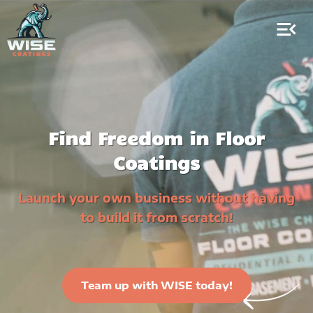
Skip
to
content
Find Freedom in Floor
Coatings
Launch your own business without having
to build it from scratch!
Team up with WISE today!