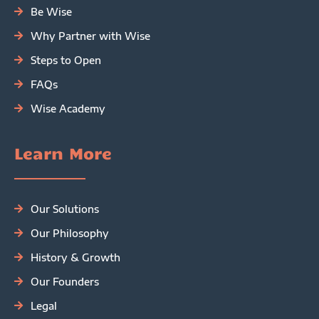
Be Wise
Why Partner with Wise
Steps to Open
FAQs
Wise Academy
Learn More
Our Solutions
Our Philosophy
History & Growth
Our Founders
Legal