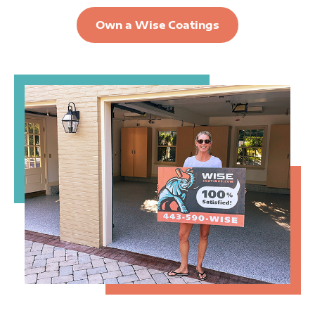
oyunlara başlamalarını sağlar. Teknolojik alt
conveniencia de poder jugar desde
Casino
Casino verwendet die neueste
Own a Wise Coatings
yapısı, hızlı ve güvenli bir oyun akışı sunar.
cualquier lugar y en cualquier momento
Willkommen im aufregenden Universum
Verschlüsselungstechnologie, um die
Özellikle bahis severler için site, farklı spor
hace de Eurogold Casino una opción
von Pistolo Casino, wo Unterhaltung und
Sicherheit der Spielerdaten zu
dallarında canlı bahis imkanı sunarak bir
destacada en la industria de los casinos en
Spannung sich treffen. In diesem
gewährleisten. Darüber hinaus gibt es
adım öne çıkar. Mostbet az kullanıcıları,
línea. Sin importar si eres un jugador
renommierten Online-Casino erwartet
transparente Auszahlungsprozesse und
Türkçe dil seçeneği sayesinde rahatça
experimentado o alguien nuevo en el
Sie eine vielfältige Auswahl an Spielen
faire Spielregeln, die das Vertrauen der
platformu kullanabilir ve kendi dilinde
ámbito de los juegos de azar, este casino
und Boni, die speziell darauf ausgelegt
Spieler stärken.
destek alabilirler. Unutulmaz bir oyun
promete una experiencia emocionante y
sind, den Spieler in Ihnen zu begeistern.
deneyimi yaşamak için Mostbet sizinle!
segura que es difícil de superar.
Bei Pistolo dreht sich alles um
Durch regelmäßige Aktualisierungen und
aufregende Spielerlebnisse, die sowohl
neue Features bleibt das N1 Casino eine
Anfänger als auch erfahrene
beliebte Wahl unter deutschen Spielern. Die
Glücksspieler ansprechen.
Integration modernster Technologie und
die Bemühungen, den Wünschen der
Die bemerkenswerte Plattform von