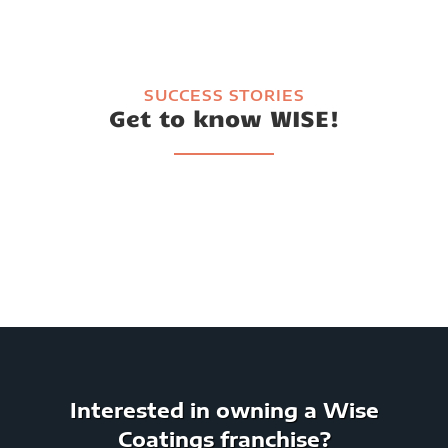
Spieler gerecht zu werden, machen es zu
Pistolo
bietet eine benutzerfreundliche
einem der führenden Online-Casinos im
Oberfläche und eine beeindruckende
deutschsprachigen Raum.
Vielfalt an Casinospielen. Egal, ob Sie
SUCCESS STORIES
Get to know WISE!
Kartenspiele, Spielautomaten oder
Vielfalt an Spielen
Wetten auf Sportarten bevorzugen,
Attraktive Boni
Pistolo Casino hat alles für Sie. Die
moderne Gestaltung der Website und
Benutzerfreundliche Oberfläche
die einfache Navigation erleichtern Ihnen
das Finden Ihrer Lieblingsspiele.
Starke Sicherheitsmaßnahmen
Effizienter Kundensupport
Merkmale
Details
Insgesamt ist das N1 Casino für jeden
Interested in owning a Wise
Spielarten
Poker, Blackjack,
Coatings franchise?
Spieler, der auf der Suche nach einem
Roulette,