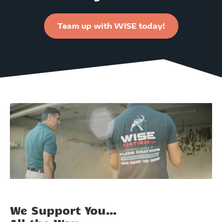
sicheren und unterhaltsamen Casino-
Spielautomaten
Team up with WISE today!
Erlebnis ist, eine ausgezeichnete Wahl.
Willkommensbonus
100% bis zu
Durch die Kombination aus Vielseitigkeit
500€
und Qualität hebt sich das N1Casino von
Kundenbetreuung
24/7 per Chat
vielen anderen ab.
und E-Mail
Die großzügigen Bonusangebote von
Pistolo Casino sind ein weiteres
Highlight, das Sie nicht verpassen
sollten. Besonders der
Willkommensbonus ist äußerst attraktiv
We Support You…
und bietet Ihnen einen großartigen Start