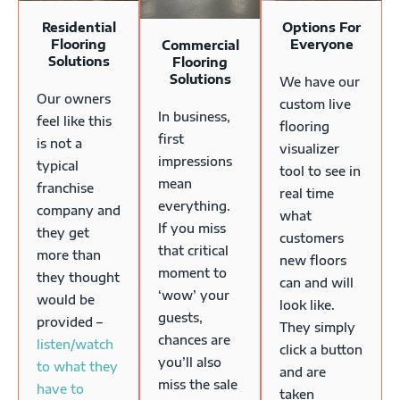
her cihazdan erişim sağlanabilir. Mobil
Slots
Kundenservice: Rund um die Uhr verfügbar
Residential
Options For
Bonos de
Los nuevos jugadores
Die Vielfalt im N1 Casino ist beeindruckend.
Wählen Sie Ihre bevorzugten Spiele aus der
cihazlar için mostbet indir seçeneği, oyun
Flooring
Everyone
Commercial
Solutions
bienvenida
pueden disfrutar de
Flooring
Poker
Bibliothek
Mobilfreundliche Website: Zugriff jederzeit und
Spieler können aus Hunderten von Spielen
keyfini her yerde yaşamak isteyenler için
Solutions
We have our
atractivos bonos de
überall
wählen, die von einigen der
Our owners
ideal bir çözümdür. Kullanıcılar, sunduğu
custom live
Blackjack
Nehmen Sie an wöchentlichen Turnieren teil
In business,
bienvenida.
feel like this
flooring
renommiertesten Softwareentwicklern der
cazip bonuslar ve promosyonlarla da oyun
Mit ständig neuen Spielen und Features bleibt das
first
is not a
visualizer
Verdienen Sie Treuepunkte und tauschen Sie
Mit all diesen fantastischen Funktionen und
Welt bereitgestellt werden. Das Casino
deneyimlerini artırabilirler. En seçkin
Erlebnis bei Viggoslots stets innovativ und
impressions
Variedad de
Amplias opciones de
typical
tool to see in
sie gegen Prämien ein
Vorteilen schafft Hitnspin eine unvergleichliche
mean
spannend. Wer auf der Suche nach einer
bietet nicht nur Klassiker, sondern auch die
franchise
oyunları denemek ve muhteşem kazanç
juegos
tragamonedas, juegos
real time
Spielerfahrung für alle Online-Casino-Enthusiasten.
everything.
umfassenden und sicheren Plattform ist, wird bei
company and
Genießen Sie den 24/7 Kundensupport bei
what
neuesten Veröffentlichungen. Ob Sie ein
şansını yakalamak için hemen
Mostbet
de mesa y casino en vivo.
Es lohnt sich, die Plattform zu erkunden und die
If you miss
they get
Viggoslots Casino sicherlich fündig.
customers
jedem Anliegen
Liebhaber von Bingo, Poker oder Roulette
Vielzahl der angebotenen Spiele und Boni zu nutzen,
platformunu ziyaret edebilirsiniz.
that critical
more than
new floors
Compatibilidad
Optimizado para
um das Beste aus Ihrem Spielerlebnis herauszuholen.
moment to
sind, das N1Casino erfüllt alle Wünsche von
they thought
can and will
Zusammengefasst bietet N1bet sowohl eine
Özellik
Açıklama
móvil
dispositivos móviles,
‘wow’ your
would be
Spielern mit unterschiedlichem Geschmack.
look like.
hervorragende Spielauswahl als auch einen
guests,
provided –
asegurando que puedas
They simply
Canlı Bahis
Spor etkinlikleri sırasında
außergewöhnlichen Service. Ob Sie nun nach einem
chances are
listen/watch
click a button
jugar sobre la marcha.
gelegentlichen Spiel oder nach einer dauerhaften
anlık bahis yapma imkanı.
Ein weiterer Vorteil des N1 Casino ist sein
you’ll also
to what they
and are
Plattform suchen, N1bet und das N1bet Casino
miss the sale
have to
großzügiges Bonusangebot. Das Casino
taken
Atención al
Soporte 24/7 disponible