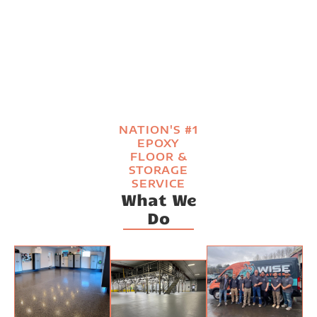
purpose-driven prospects to join the Wise
by consistent updates and enhancements.
Boni
Willkommensbonus,
und Live-Dealer-Spielen
Coatings family.
Benutzeroberfläche
Intuitiv und einfach zu
Extensive Game Library
wöchentliche Angebote und
Bonusangebote
Großzügige Willkommens- und
Características del Eurogold Casino
Mostbet: Eğlenceli ve Güvenilir Oyun
navigieren
Willkommen in der aufregenden Welt des
Treueprämien
Lucrative Loyalty Programs
Treueboni
Hoy exploraremos las emocionantes
Deneyimi
N1 Casino
Spieleauswahl
Slots, Tischspiele, Live-
Zahlungsmethoden
Kreditkarten, E-Wallets,
características que ofrece Eurogold Casino.
Sicherheit
Modernste
Mostbet, çevrimiçi oyun ve bahis
Das N1 Casino ist bekannt für seine
Casino
Efficient Payment Methods
Banküberweisungen
Verschlüsselungstechnologie
Este casino en línea es conocido por
dünyasında heyecan verici bir seçenek
umfangreiche Sammlung von Spielen und
Kundensupport
24/7 Unterstützung über
Advanced Security Protocols
NATION'S #1
Hervorzuheben sind auch die klaren und praktischen
proporcionar una experiencia de juego
sunmaktadır. Türkiye’deki kullanıcılar için,
einzigartigen Features. Wenn Sie ein Fan
Live-Chat und E-Mail
EPOXY
Ob Sie ein erfahrener Spieler sind oder gerade erst in
Anleitungen zu jedem der enthaltenen Spiele, sodass
FLOOR &
Interactive Gameplay Options
excepcional, que se ha convertido en un
mostbet az platformu üzerinden kolay
von Casino-Spielen sind, bietet das
STORAGE
die Welt der Online-Casinos einsteigen, die Plattform
selbst Anfänger keine Schwierigkeiten haben
Für Spieler, die regelmäßig auf der Plattform sind,
SERVICE
favorito entre los entusiastas del juego.
erişim sağlamak mümkündür. Site, kullanıcı
N1Casino eine herausragende Auswahl an
bietet einen sicheren Raum, in dem Sie sich entfalten
werden, den Einstieg zu schaffen. Das Setzen von
What We
As an emerging leader in game mania, Gamemania is
bietet N1bet ein Treueprogramm, das attraktive
können. Die Kombination aus Spielauswahl,
Una de las cosas que más aprecian los
dostu arayüzü ve geniş oyun seçenekleri ile
Wettsummen bei den Spielen von Hitnspin ist
Slots, Tischspielen und Live-Dealer-
Do
dedicated to delivering an exceptional and immersive
Punkte und Prämien bereithält. Diese Punkte können
Sicherheitsmaßnahmen und Kundenorientierung
einfach und sicher, dank der zuverlässigen
usuarios es la facilidad del
registro en
dikkat çekmektedir. Bahis yaparken
Optionen. Die Plattform ist darauf
gaming experience. Dive in and explore what the
dann gegen Bargeld oder andere exklusive
macht Viggoslots zu einem der herausragenden
Zahlungsmethoden.
platform has in store for you.
Eurogold
, que garantiza un acceso rápido a
konforunuzu en üst düzeye çıkaracak
ausgelegt, Spielern das beste Spielerlebnis
Belohnungen eingetauscht werden, die das
Anbieter auf dem Markt.
Baccarat
Spielerlebnis weiterhin verbessern.
una amplia gama de juegos.
birçok özelliğe sahiptir. Mostbet’e giriş
zu bieten, dank ihrer benutzerfreundlichen
Einzahlungsmethoden: Kreditkarte,
Registrieren Sie sich und holen Sie sich den
Roulette
yapmak oldukça basittir ve hemen hemen
Oberfläche und attraktiven Boni.
Banküberweisung, E-Wallets
Características
Descripción
Willkommensbonus