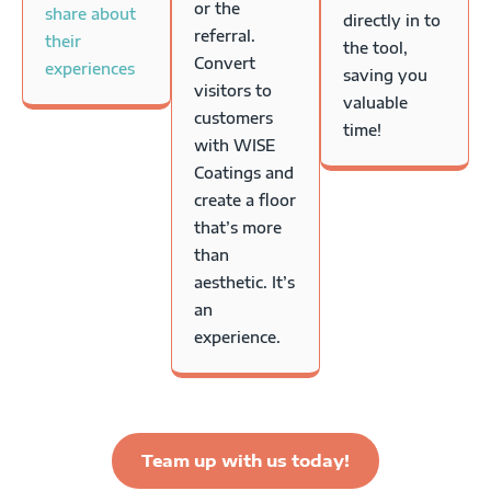
Bonuslar
Yeni kullanıcılar için hoş
können genau das bieten, was Sie brauchen.
or the
share about
directly in to
bietet regelmäßig Willkommensboni,
cliente
para resolver cualquier
referral.
geldin bonusları ve sadakat
their
the tool,
Freispiele und Promotionen an, die es den
Convert
consulta o problema.
experiences
ödülleri.
saving you
visitors to
Spielern ermöglichen, länger zu spielen und
valuable
customers
Kapsamlı
Klasik casinodan, modern
time!
ihre Gewinnchancen zu erhöhen. Besonders
El sitio
eurogold.sk
proporciona no solo
with WISE
Oyun
slotlara kadar geniş
neue Spieler können von einem
Coatings and
una experiencia de usuario intuitiva sino
Çeşitleri
seçenekler.
create a floor
Willkommensbonus profitieren, der einen
también diversas promociones y ofertas
that’s more
guten Start in die Casino-Welt sicherstellt.
Mobil
iOS ve Android için özel
continuas que mantienen a los jugadores
than
aesthetic. It’s
Uyumluluk
mobil uygulamalar.
entusiasmados. Entre las opciones de juego
an
Feature
Details
más populares se encuentran las
experience.
tragaperras, que vienen en múltiples temas
Bahis dünyasında güvenilir bir platform
Spielauswahl
Hunderte von Spielen
y estilos, satisfaciendo así todos los gustos.
arayanlar için Mostbet’in sunduğu güvenlik
inkl. Slots und
Tragamonedas clásicas
önlemleri ve ödeme yöntemleri büyük
Tischspiele
Team up with us today!
avantaj sağlar. Kullanıcılar, gizliliklerinin