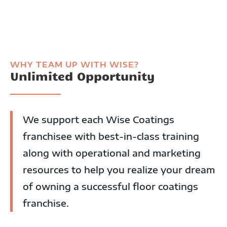
Juegos de mesa como Blackjack y
Boni
Willkommensboni,
korunması ve işlemlerinin güvenli bir
Ruleta
Freispiele, und
şekilde gerçekleştirilmesi konusunda
Promotionen
garanti altındadırlar.
Casino en vivo con crupieres reales
Hızlı ve Güvenli Ödeme Seçenekleri
Kundensupport
24/7 Support über Live-
WHY TEAM UP WITH WISE?
Video póker y otras especialidades
Unlimited Opportunity
Chat und E-Mail
24/7 Müşteri Desteği
El eurogold prihlasenie es un proceso
Die Webseite des
N1 Casino
ist sowohl auf
Cazip Promosyonlar ve Kampanyalar
sencillo y directo que lleva a los jugadores
We support each Wise Coatings
dem Desktop als auch auf mobilen Geräten
rápidamente a la acción. Los jugadores
franchisee with best-in-class training
Geniş Dil Seçenekleri
zugänglich. Dank seiner responsiven
continúan eligiendo este casino no solo por
along with operational and marketing
Gestaltung können Spieler von überall aus
Eşsiz Kullanıcı Deneyimi
la diversidad de su catálogo de juegos, sino
resources to help you realize your dream
auf die volle Spielauswahl zugreifen.
también por el nivel de seguridad que
of owning a successful floor coatings
Mostbet giriş sürecinin rahatlığı,
promete a través de su tecnología
franchise.
Ein sicheres und faires Spielerlebnis wird im
kullanıcıların vakit kaybı yaşamadan
avanzada de encriptación. Finalmente, la
Erleben Sie den Nervenkitzel von Pistolo
N1Casino ebenfalls großgeschrieben. Das