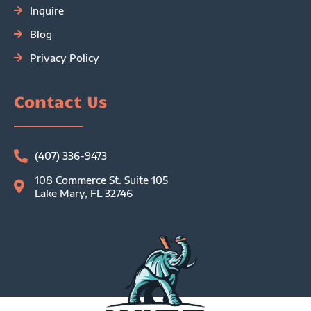
Inquire
Blog
Privacy Policy
Contact Us
(407) 336-9473
108 Commerce St. Suite 105
Lake Mary, FL 32746