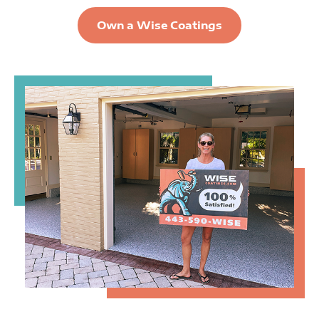
oyunlara başlamalarını sağlar. Teknolojik alt
conveniencia de poder jugar desde
Casino
Casino verwendet die neueste
Own a Wise Coatings
yapısı, hızlı ve güvenli bir oyun akışı sunar.
cualquier lugar y en cualquier momento
Willkommen im aufregenden Universum
Verschlüsselungstechnologie, um die
Özellikle bahis severler için site, farklı spor
hace de Eurogold Casino una opción
von Pistolo Casino, wo Unterhaltung und
Sicherheit der Spielerdaten zu
dallarında canlı bahis imkanı sunarak bir
destacada en la industria de los casinos en
Spannung sich treffen. In diesem
gewährleisten. Darüber hinaus gibt es
adım öne çıkar. Mostbet az kullanıcıları,
línea. Sin importar si eres un jugador
renommierten Online-Casino erwartet
transparente Auszahlungsprozesse und
Türkçe dil seçeneği sayesinde rahatça
experimentado o alguien nuevo en el
Sie eine vielfältige Auswahl an Spielen
faire Spielregeln, die das Vertrauen der
platformu kullanabilir ve kendi dilinde
ámbito de los juegos de azar, este casino
und Boni, die speziell darauf ausgelegt
Spieler stärken.
destek alabilirler. Unutulmaz bir oyun
promete una experiencia emocionante y
sind, den Spieler in Ihnen zu begeistern.
deneyimi yaşamak için Mostbet sizinle!
segura que es difícil de superar.
Bei Pistolo dreht sich alles um
Durch regelmäßige Aktualisierungen und
aufregende Spielerlebnisse, die sowohl
neue Features bleibt das N1 Casino eine
Anfänger als auch erfahrene
beliebte Wahl unter deutschen Spielern. Die
Glücksspieler ansprechen.
Integration modernster Technologie und
die Bemühungen, den Wünschen der
Die bemerkenswerte Plattform von